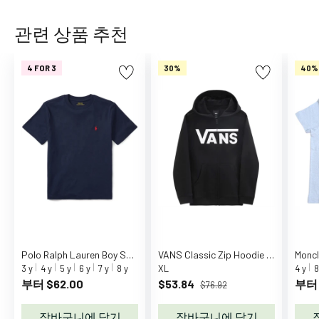
z
z
관련 상품 추천
a
S
4 FOR 3
30%
40%
e
e
m
o
r
e
C
C
.
P
.
Polo Ralph Lauren Boy Short Sleeved T-shirt Cruise Navy
VANS Classic Zip Hoodie II Black/White
Moncl
C
3 y
4 y
5 y
6 y
7 y
8 y
XL
4 y
8
o
부터 $62.00
$53.84
부터 
$76.92
m
p
장바구니에 담기
장바구니에 담기