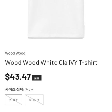
L
o
v
e
l
y
C
o
m
Wood Wood
p
a
Wood Wood White Ola IVY T-shirt
n
y
$43.47
A
품절
D
사이즈 선택:
7-8 y
A
A
7-8 Y
9-10 Y
d
i