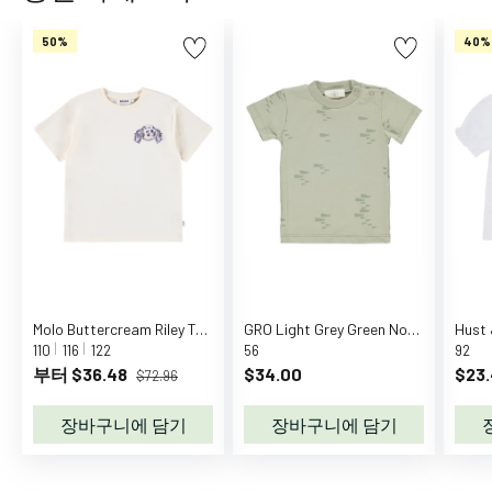
D
u
50%
40%
c
k
B
A
B
Y
b
o
r
n
B
Molo Buttercream Riley T-shirt
GRO Light Grey Green Norr T-shirt
a
110
116
122
56
92
b
부터 $36.48
$34.00
$23
$72.96
y
B
장바구니에 담기
장바구니에 담기
r
e