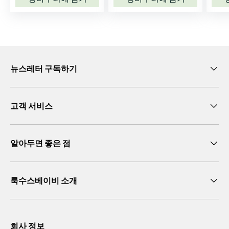
a
n
y
C
a
뉴스레터 구독하기
l
v
i
고객 서비스
n
K
l
알아두면 좋은 점
e
i
n
C
룩수스베이비 소개
a
m
C
회사 정보