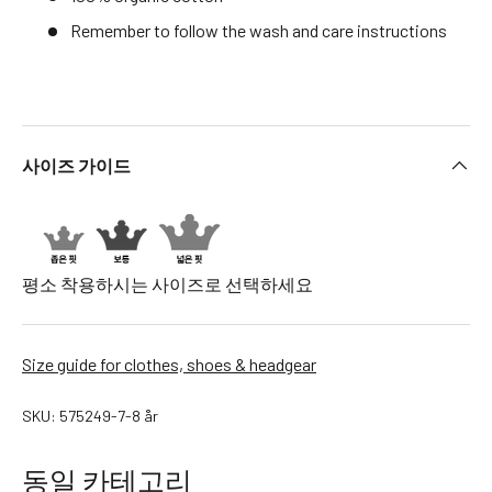
h
Remember to follow the wash and care instructions
n
S
e
e
m
사이즈 가이드
o
r
e
B
B
평소 착용하시는 사이즈로 선택하세요
-
t
o
Size guide for clothes, shoes & headgear
y
s
SKU:
575249-7-8 år
B
.
동일 카테고리