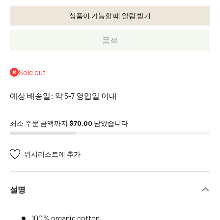
d
a
상품이 가능할 때 알림 받기
s
O
품절
r
i
Sold out
g
i
예상 배송일: 약 5-7 영업일 이내
n
a
l
최소 주문 금액까지
$70.00
남았습니다.
s
A
위시리스트에 추가
f
f
e
설명
n
z
a
100% organic cotton