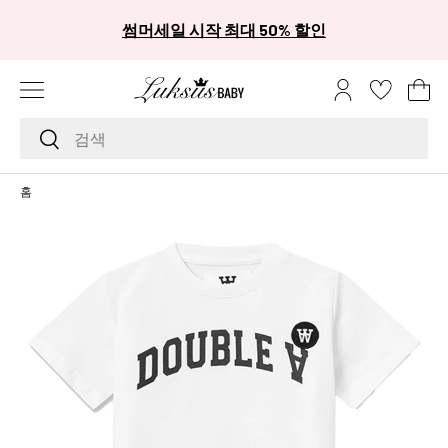
카
썸머세일 시작 최대 50% 할인
콘텐츠로 건너뛰기
메뉴
로그인
장
검색하기
검색
브
홈
랜
드
A
A
L
i
t
t
l
e