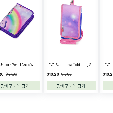
JEVA Unicorn Pencil Case With Fyld Onezip 8869
JEVA Supernova Mobilpung Smartphone Cover 8871
20
$47.00
$10.20
$17.00
$10.2
장바구니에 담기
장바구니에 담기