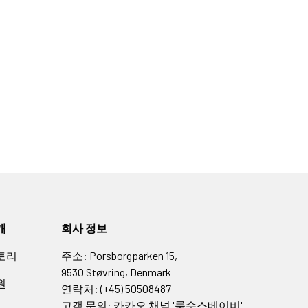
개
회사 정보
토리
주소: Porsborgparken 15,
9530 Støvring, Denmark
원
연락처: (+45) 50508487
고객 문의: 카카오 채널 '룩수스베이비'