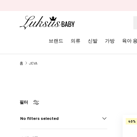
콘텐츠로 건너뛰기
브랜드
의류
신발
가방
육아 
브
홈
JEVA
랜
드
A
A
L
i
필터
t
t
No filters selected
40%
l
e