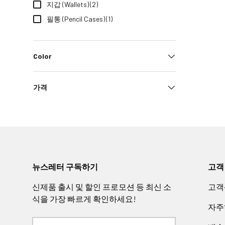
지갑 (Wallets)
(2)
d
a
필통 (Pencil Cases)
(1)
s
O
r
Color
i
g
가격
i
n
a
l
s
A
f
뉴스레터 구독하기
고객
f
e
신제품 출시 및 할인 프로모션 등 최신 소
고객
n
식을 가장 빠르게 확인하세요!
자주
z
a
뉴스레터