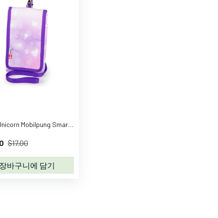
JEVA Unicorn Mobilpung Smartphone Cover 8871
0
$17.00
장바구니에 담기