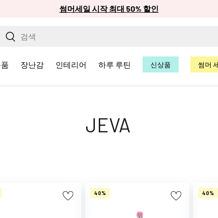
썸머세일 시작 최대 50% 할인
검색하기
검색
용품
장난감
인테리어
하루 루틴
신상품
썸머 
JEVA
40%
40%