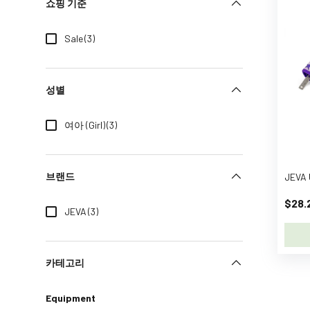
L
쇼핑 기준
o
v
Sale
(3)
e
l
y
성별
C
o
여아 (Girl)
(3)
m
p
a
브랜드
n
y
$28.
JEVA
(3)
A
D
A
카테고리
A
d
Equipment
i