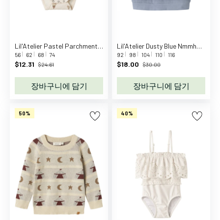
a
n
y
C
Lil'Atelier Pastel Parchment Nbflavo Ege Ls Slim Body Lil
Lil'Atelier Dusty Blue Nmmharun Ss Loose Sweat Lil
a
56
62
68
74
92
98
104
110
116
$12.31
$18.00
$24.61
$30.00
l
v
장바구니에 담기
장바구니에 담기
i
n
K
50%
40%
l
e
i
n
C
a
m
C