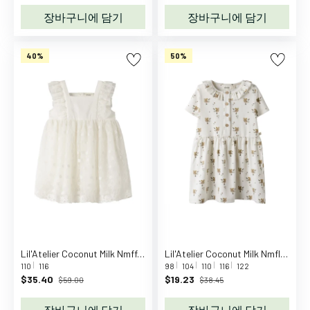
어
장바구니에 담기
장바구니에 담기
트
레
40%
50%
이
닝
복
아
우
터
겨
울
우
주
복
속
Lil'Atelier Coconut Milk Nmffeya Sl Tulle Dress Lil
Lil'Atelier Coconut Milk Nmflayo Loa Ss Dress Lil
옷
110
116
98
104
110
116
122
잠
$35.40
$19.23
$59.00
$38.45
옷
장바구니에 담기
장바구니에 담기