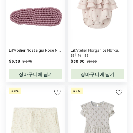
h
n
S
e
e
m
o
Lil'Atelier Nostalgia Rose Nmfacc-Luna 2 Pack Hair Clips Lil
Lil'Atelier Morganite Nbfkamma Sl Suit Lil
r
68
74
86
$5.38
$30.60
e
$10.75
$51.00
B
장바구니에 담기
장바구니에 담기
B
-
t
40%
40%
o
y
s
B
.