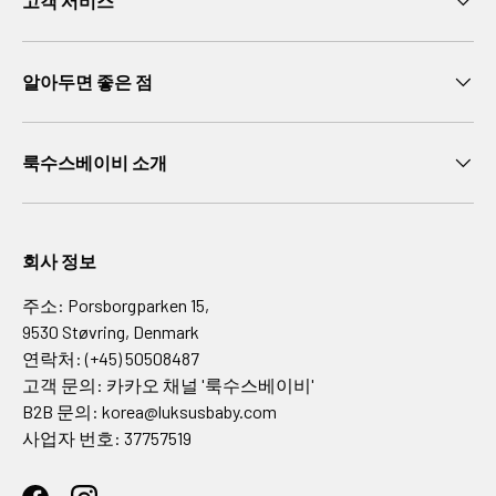
고객 서비스
6
세
만
알아두면 좋은 점
7
세
이
룩수스베이비 소개
상
인
테
리
회사 정보
어
주소: Porsborgparken 15,
침
9530 Støvring, Denmark
대
연락처: (+45) 50508487
가
고객 문의: 카카오 채널 '룩수스베이비'
구
B2B 문의: korea@luksusbaby.com
침
사업자 번호: 37757519
구
및