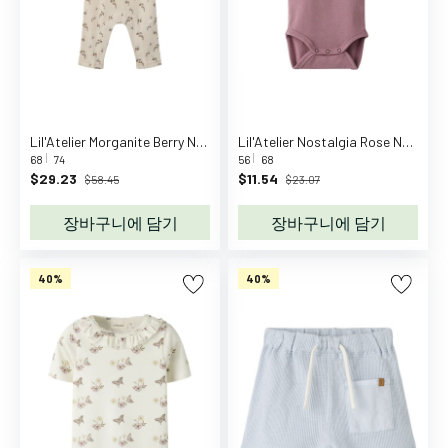
기
장
난
감
생
일
Lil'Atelier Morganite Berry Nbfnoel Nia Wool Ls Slim Suit Lil
Lil'Atelier Nostalgia Rose Nbflayo Sev Ls Slim Body Solid Lil
파
68
74
56
68
$29.23
$11.54
$58.45
$23.07
티
야
장바구니에 담기
장바구니에 담기
외
스
포
40%
40%
츠
아
기
촉
감
책