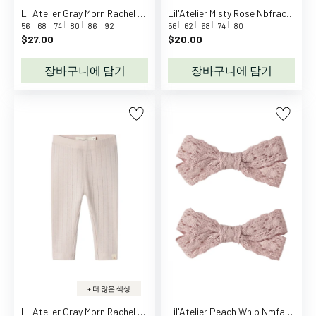
y
Lil'Atelier Gray Morn Rachel Nis Slim Body Noos
Lil'Atelier Misty Rose Nbfrachel Nis Slim Leggings Lil Noos
56
68
74
80
86
92
56
62
68
74
80
D
$27.00
$20.00
C
U
장바구니에 담기
장바구니에 담기
n
i
v
e
r
s
e
D
e
c
o
d
e
+ 더 많은 색상
n
Lil'Atelier Gray Morn Rachel Nis Slim Leggings Noos
Lil'Atelier Peach Whip Nmfacc-Lola 2 Pack Hair Clips Lil