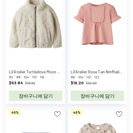
품
이
유
식
식
기
기
저
귀
교
Lil'Atelier Turtledove Moon Embroidery Nalo Loose Jacket
Lil'Atelier Rose Tan Nmfhalina Ss Top Lil
환
92
98
104
110
116
98
104
110
122
목
$53.84
$19.20
$76.92
$32.00
욕
용
장바구니에 담기
장바구니에 담기
품
수
40%
40%
면
활
동