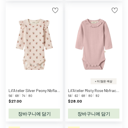
동
화
걸
음
마
신
발
여
름
용
장
화
+ 더 많은 색상
실
Lil'Atelier Silver Peony Nbflavo Eve Ls Slim Body Lil Noos
Lil'Atelier Misty Rose Nbfrachel Nis Ls Slim Body Lil Noos
내
56
68
74
80
56
62
68
80
92
화
$27.00
$28.00
&
슬
장바구니에 담기
장바구니에 담기
리
퍼