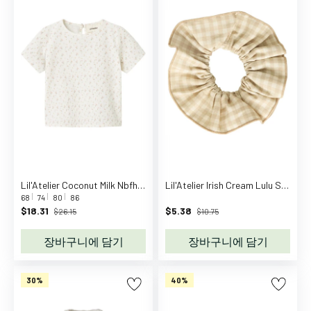
조
가
방
스
포
츠
가
방
가
방
액
세
Lil'Atelier Coconut Milk Nbfhailey Ss Loose Top Lil
Lil'Atelier Irish Cream Lulu Scrunchie
68
74
80
86
서
$18.31
$5.38
$26.15
$10.75
리
필
장바구니에 담기
장바구니에 담기
통
육
30%
40%
아
용