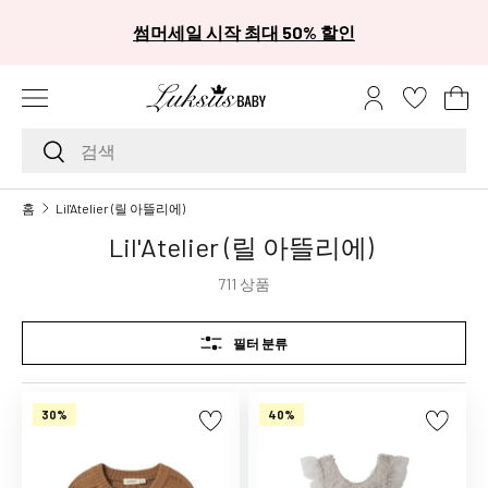
카
썸머세일 시작 최대 50% 할인
콘텐츠로 건너뛰기
메뉴
로그인
장
검색하기
검색
브
홈
Lil'Atelier (릴 아뜰리에)
랜
Lil'Atelier (릴 아뜰리에)
드
A
711 상품
A
L
필터 분류
i
t
t
30%
40%
l
e