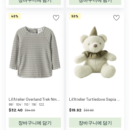
양
말
및
40%
50%
타
이
즈
모
자
액
세
서
리
신
발
여
Lil'Atelier Overland Trek Nmmfredo Fin Ls Uv Top Lil
Lil'Atelier Turtledove Sepia Tint Nbndanco Gie Sherpa Toy Lil
름
98
104
110
116
122
$32.40
$16.92
$54.00
$33.83
샌
들
장바구니에 담기
장바구니에 담기
운