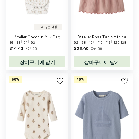
z
z
a
S
+ 더 많은 색상
e
Lil'Atelier Coconut Milk Gago Slim Body Noos
Lil'Atelier Rose Tan Nmfhiba Strap Top Lil
e
56
68
74
92
92
98
104
110
116
122-128
m
$14.40
$26.40
$24.00
$44.00
o
장바구니에 담기
장바구니에 담기
r
e
C
50%
40%
C
.
P
.
C
o
m
p