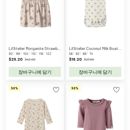
물
놀
이
조
립
및
쌓
Lil'Atelier Morganite Strawberry Nmfgayo Smi Ss Dress Lil
Lil'Atelier Coconut Milk Boat Nbmgayo Sor Ss Slim Body Lil
기
92
98
104
110
116
122
56
62
68
74
놀
$25.20
$16.20
$42.00
$27.00
이
장바구니에 담기
장바구니에 담기
감
각
놀
50%
50%
이
인
형
놀
이
아