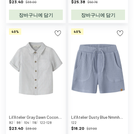
$23.40
$25.38
디
$39.00
$50.76
수
장바구니에 담기
장바구니에 담기
트
롬
퍼
40%
40%
원
피
스
스
커
트
바
지
수
영
복
레
Lil'Atelier Gray Dawn Coconut Milk Nmmflorentin Ss Shirt Lil
Lil'Atelier Dusty Blue Nmmharun Loose Sweat Shorts Lil
92
98
104
116
122-128
122
인
$23.40
$16.20
$39.00
$27.00
웨