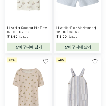
두
뇌
놀
이
역
Lil'Atelier Coconut Milk Flower Nmflayo Sia Ss Slim Top Lil
Lil'Atelier Plein Air Nmmhonjo Shorts Lil
할
92
98
104
110
104
110
116
122
놀
$16.80
$15.00
$28.00
$25.00
이
자
장바구니에 담기
장바구니에 담기
동
차
30%
40%
&
기
차
피
규
어
연
령