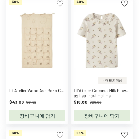
30%
40%
부
츠
겨
울
용
장
화
겨
울
부
츠
+ 더 많은 색상
가
Lil'Atelier Wood Ash Roko Christmas Calendar
Lil'Atelier Coconut Milk Flower Nmfgayo Ser Ss Slim Top Lil
방
92
98
104
110
116
학
$43.06
$16.80
$61.52
$28.00
교
장바구니에 담기
장바구니에 담기
가
방
보
30%
50%