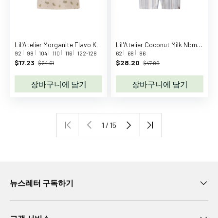
대
만
0
-
Lil'Atelier Morganite Flavo Kis Slim T-Shirt
Lil'Atelier Coconut Milk Nbmjeran Loose Short Overall Lil
1
92
98
104
110
116
122-128
62
68
86
세
$17.23
$28.20
$24.61
$47.00
만
장바구니에 담기
장바구니에 담기
1
-
2
세
1 / 15
만
3
-
4
세
뉴스레터 구독하기
만
5
-