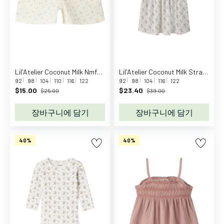
D
u
c
k
B
A
B
Lil'Atelier Coconut Milk Nmfhulla Hua Shorts Lil
Lil'Atelier Coconut Milk Strawberry Nmfrachello Duna Ss Dress Lil
92
98
104
110
116
122
92
98
104
116
122
Y
$15.00
$23.40
$25.00
$39.00
b
o
장바구니에 담기
장바구니에 담기
r
n
40%
40%
B
a
b
y
B
r
e