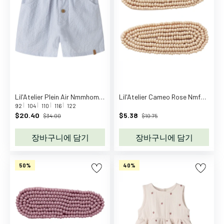
d
a
s
O
r
i
g
i
Lil'Atelier Plein Air Nmmhoman Mak Loose Shorts Lil
Lil'Atelier Cameo Rose Nmfacc-Luna 2 Pack Hair Clips Lil
n
92
104
110
116
122
a
$20.40
$5.38
$34.00
$10.75
l
s
장바구니에 담기
장바구니에 담기
A
f
50%
40%
f
e
n
z
a