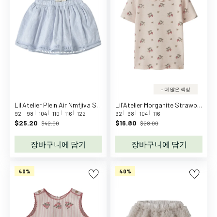
기
저
귀
가
방
출
산
준
+ 더 많은 색상
비
Lil'Atelier Plein Air Nmfjiva Skort Lil
Lil'Atelier Morganite Strawberry Nmfgayo Ser Ss Slim Top Lil
아
92
98
104
110
116
122
92
98
104
116
$25.20
$16.80
기
$42.00
$28.00
띠
장바구니에 담기
장바구니에 담기
&
캐
리
40%
40%
어
바
운