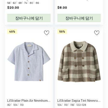
M
56
62
68
74
80
86
a
$20.00
$8.00
g
i
장바구니에 담기
장바구니에 담기
c
S
40%
50%
e
e
m
o
r
e
의
류
탑
가
디
건
Lil'Atelier Plein Air Nmmhoman Mak Ss Loose Shirt Lil
Lil'Atelier Sepia Tint Nmmrobo Ls Loose Knit Card Lil
바
92
104
110
104
110
116
122-128