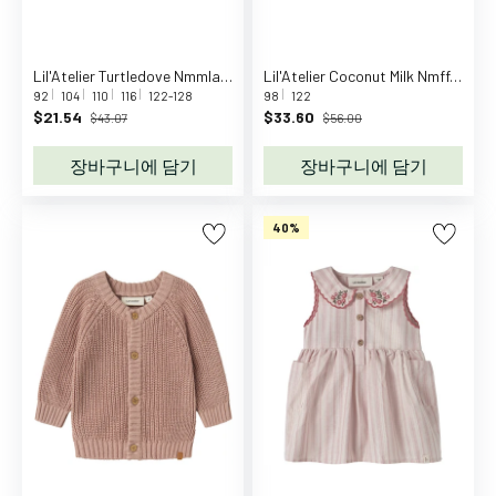
a
m
C
Lil'Atelier Turtledove Nmmlamai Ls Knit Lil
Lil'Atelier Coconut Milk Nmffergie Swimsuit Lil
o
92
104
110
116
122-128
98
122
p
$21.54
$33.60
$43.07
$56.00
e
n
장바구니에 담기
장바구니에 담기
h
a
40%
g
e
n
C
A
P
i
D
i
S