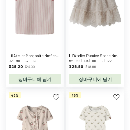
서
파
우
치
천
연
세
제
안
Lil'Atelier Morganite Nmfjera Sl Loose Top Lil
Lil'Atelier Pumice Stone Nmffauna Tulle Skirt Lil
92
98
104
116
92
98
104
110
116
122
전
$28.20
$28.80
$47.00
$48.00
용
품
장바구니에 담기
장바구니에 담기
장
난
40%
40%
감
주
방
놀
이