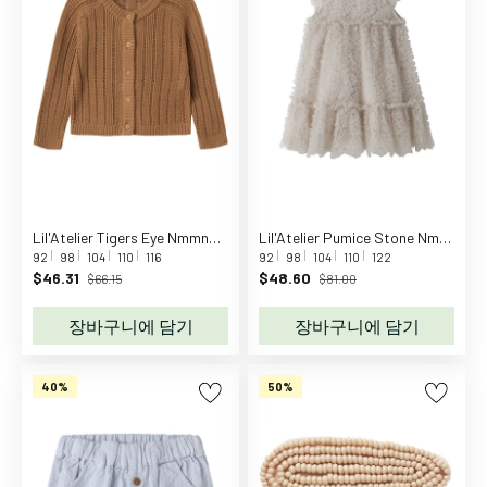
L
o
v
e
l
y
C
o
m
p
Lil'Atelier Tigers Eye Nmmnomo Ls Knit Card Lil
Lil'Atelier Pumice Stone Nmffauna Capsl Tulle Dress Lil
92
98
104
110
116
92
98
104
110
122
a
$46.31
$48.60
$66.15
$81.00
n
y
장바구니에 담기
장바구니에 담기
A
D
40%
50%
A
A
d
i