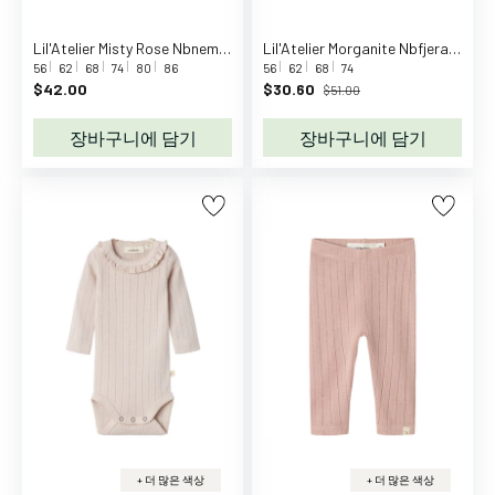
e
e
Lil'Atelier Misty Rose Nbnemlen Ls Knit Card Lil Noos
Lil'Atelier Morganite Nbfjera Sl Loose Body Dress Lil
m
56
62
68
74
80
86
56
62
68
74
o
$42.00
$30.60
$51.00
r
장바구니에 담기
장바구니에 담기
e
D
D
a
n
s
p
i
l
D
a
n
t
+ 더 많은 색상
+ 더 많은 색상
o