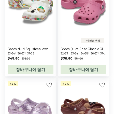
서
파
우
치
천
연
세
+ 더 많은 색상
제
안
Crocs Multi Squishmallows Classic Clog
Crocs Quiet Rose Classic Clog K Qrs
33-34
36-37
37-38
32-33
33-34
34-35
36-37
37-38
전
$45.60
$30.60
$76.00
$51.00
용
품
장바구니에 담기
장바구니에 담기
장
난
40%
40%
감
주
방
놀
이