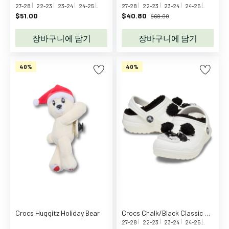
M
27-28
22-23
23-24
24-25
25-26
27-28
22-23
23-24
24-25
25-26
a
$51.00
$40.80
$68.00
g
i
장바구니에 담기
장바구니에 담기
c
S
40%
40%
e
e
m
o
r
e
의
류
탑
가
디
건
Crocs Huggitz Holiday Bear
Crocs Chalk/Black Classic Lined IAM Panda Bear ClAnd T
바
27-28
22-23
23-24
24-25
25-26