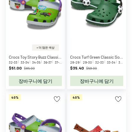
d
a
s
O
r
i
g
+ 더 많은 색상
i
Crocs Toy Story Buzz Classic Clog K Blue Grey
Crocs Turf Green Classic Soccer Turf Clog K Tgr
n
32-33
33-34
34-35
36-37
37-38
28-29
29-30
32-33
33-34
34-35
3
a
$51.00
$35.40
$85.00
$59.00
l
s
장바구니에 담기
장바구니에 담기
A
f
40%
40%
f
e
n
z
a