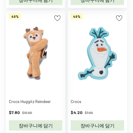
양
말
및
40%
40%
타
이
즈
모
자
액
세
서
리
신
발
여
Crocs Huggitz Reindeer
Crocs
름
$7.80
$4.20
$13.00
$7.00
샌
들
장바구니에 담기
장바구니에 담기
운