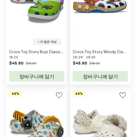
h
n
S
e
e
m
+ 더 많은 색상
o
Crocs Toy Story Buzz Classic Clog K Blue Grey
Crocs Toy Story Woody Classic Clog Blue Jean
r
19-20
28-29
29-30
$45.60
$45.60
e
$76.00
$76.00
B
장바구니에 담기
장바구니에 담기
B
-
t
40%
40%
o
y
s
B
.