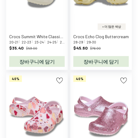
z
z
a
S
+ 더 많은 색상
e
Crocs Summit White Classic Fleece Lined Clog T Smwt
Crocs Echo Clog Buttercream
e
20-21
22-23
23-24
24-25
25-26
27-28
28-29
29-30
m
$35.40
$45.60
$59.00
$76.00
o
장바구니에 담기
장바구니에 담기
r
e
C
40%
40%
C
.
P
.
C
o
m
p