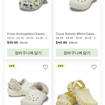
D
u
c
k
B
A
B
Crocs Atmosphere Classic Construction Clog T Atm
Crocs Summit White Classic Fleece Lined Clog K Smwt
20-21
22-23
23-24
24-25
25-26
27-28
28-29
29-30
30-31
32-33
33-34
3
Y
$30.60
$40.80
$51.00
$68.00
b
o
장바구니에 담기
장바구니에 담기
r
n
40%
40%
B
a
b
y
B
r
e