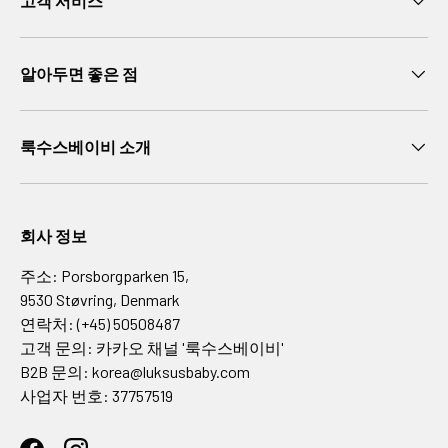
고객 서비스
6
세
만
알아두면 좋은 점
7
세
이
룩수스베이비 소개
상
인
테
리
회사 정보
어
주소: Porsborgparken 15,
침
9530 Støvring, Denmark
대
연락처: (+45) 50508487
가
고객 문의: 카카오 채널 '룩수스베이비'
구
B2B 문의: korea@luksusbaby.com
침
사업자 번호: 37757519
구
및