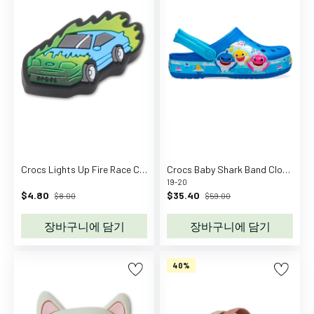
품
이
유
식
식
기
기
저
귀
교
Crocs Lights Up Fire Race Car
Crocs Baby Shark Band Clog T Bright Cobalt
환
19-20
목
$4.80
$35.40
$8.00
$59.00
욕
용
장바구니에 담기
장바구니에 담기
품
수
40%
면
활
동