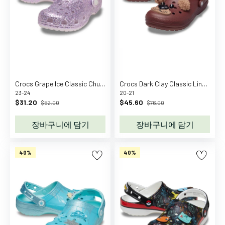
물
놀
이
조
립
및
쌓
Crocs Grape Ice Classic Chunky Glitter Clog T Gric
Crocs Dark Clay Classic Lined IAM Brown Bear ClAnd T
기
23-24
20-21
놀
$31.20
$45.60
$52.00
$76.00
이
장바구니에 담기
장바구니에 담기
감
각
놀
40%
40%
이
인
형
놀
이
아