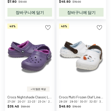
$7.80
$45.60
디
$13.00
$76.00
수
장바구니에 담기
장바구니에 담기
트
롬
퍼
40%
40%
원
피
스
스
커
트
바
지
수
영
+ 더 많은 색상
복
레
Crocs Nightshade Classic Lined Clog
Crocs Multi Frozen Olaf Lined Classic ClAnd
27-28
20-21
22-23
23-24
24-25
28-29
29-30
30-31
32-33
33-34
3
인
$35.40
$45.60
$59.00
$76.00
웨