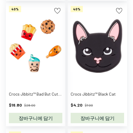
동
화
40%
40%
걸
음
마
신
발
여
름
용
장
화
실
Crocs Jibbitz™ Bad But Cute Foods 5-Pack
Crocs Jibbitz™ Black Cat
내
화
$16.80
$4.20
$28.00
$7.00
&
슬
장바구니에 담기
장바구니에 담기
리
퍼