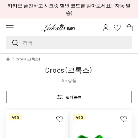
카카오 플친하고 시크릿 할인 코드를 받아보세요! (자동 발
콘텐츠로 건너뛰기
송)
메뉴
로그인
장
검색하기
검색
브
홈
Crocs (크록스)
랜
Crocs (크록스)
드
A
95 상품
A
L
필터 분류
i
t
t
40%
40%
l
e