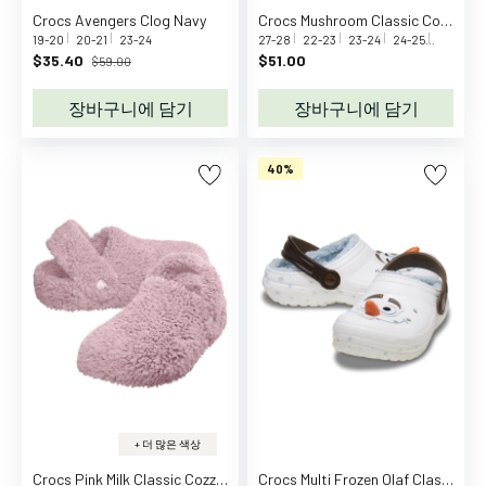
y
Crocs Avengers Clog Navy
Crocs Mushroom Classic Cozzzy Slipper
19-20
20-21
23-24
27-28
22-23
23-24
24-25
25-26
D
$35.40
$51.00
$59.00
C
U
장바구니에 담기
장바구니에 담기
n
i
40%
v
e
r
s
e
D
e
c
o
d
e
+ 더 많은 색상
n
Crocs Pink Milk Classic Cozzzy Slipper
Crocs Multi Frozen Olaf Classic Clog