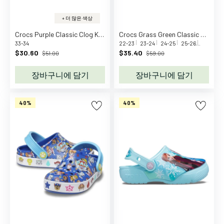
a
m
+ 더 많은 색상
C
Crocs Purple Classic Clog K Ppl
Crocs Grass Green Classic Holiday Icons Lights
o
33-34
22-23
23-24
24-25
25-26
27-28
p
$30.60
$35.40
$51.00
$59.00
e
n
장바구니에 담기
장바구니에 담기
h
a
40%
40%
g
e
n
C
A
P
i
D
i
S