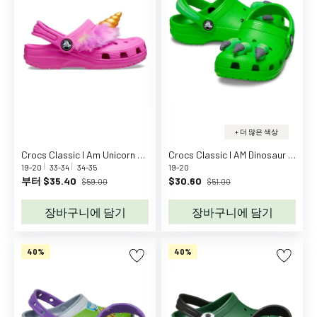
L
o
v
e
l
y
C
o
+ 더 많은 색상
m
p
Crocs Classic I Am Unicorn Clog T Juice
Crocs Classic I AM Dinosaur Clog Green Slime
19-20
33-34
34-35
19-20
a
부터 $35.40
$30.60
$59.00
$51.00
n
y
장바구니에 담기
장바구니에 담기
A
D
40%
40%
A
A
d
i