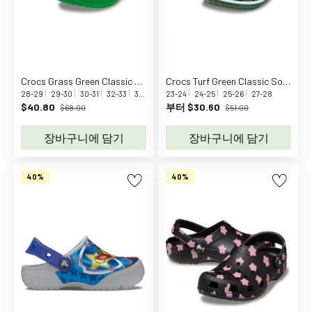
두
뇌
놀
이
역
Crocs Grass Green Classic Holiday Icons Lights
Crocs Turf Green Classic Soccer Turf Clog T Tgr
할
28-29
29-30
30-31
32-33
33-34
34-35
23-24
24-25
25-26
27-28
놀
$40.80
부터 $30.60
$68.00
$51.00
이
자
장바구니에 담기
장바구니에 담기
동
차
40%
40%
&
기
차
피
규
어
연
령