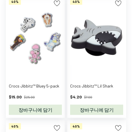
40%
40%
부
츠
겨
울
용
장
화
겨
울
부
츠
가
Crocs Jibbitz™ Bluey 5-pack
Crocs Jibbitz™ Lil Shark
방
학
$15.00
$4.20
$25.00
$7.00
교
장바구니에 담기
장바구니에 담기
가
방
보
40%
40%