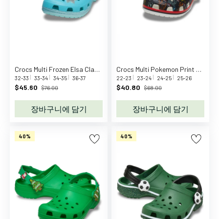
기
장
난
감
생
일
Crocs Multi Frozen Elsa Classic ClAnd
Crocs Multi Pokemon Print Classic Clog
파
32-33
33-34
34-35
36-37
22-23
23-24
24-25
25-26
$45.60
$40.80
$76.00
$68.00
티
야
장바구니에 담기
장바구니에 담기
외
스
포
40%
40%
츠
아
기
촉
감
책