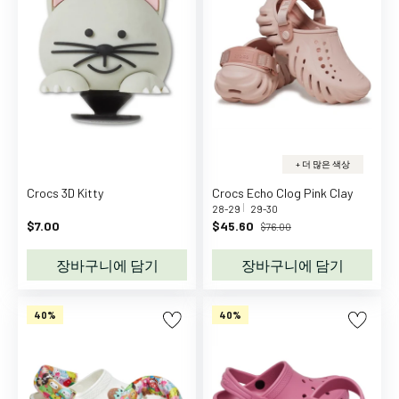
기
저
귀
가
방
출
산
준
+ 더 많은 색상
비
Crocs 3D Kitty
Crocs Echo Clog Pink Clay
아
28-29
29-30
$7.00
$45.60
기
$76.00
띠
장바구니에 담기
장바구니에 담기
&
캐
리
40%
40%
어
바
운