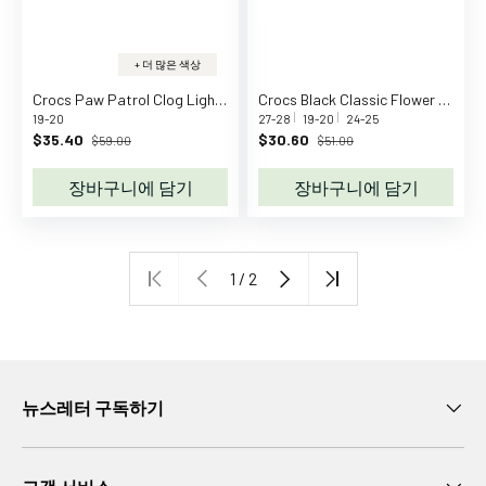
대
만
0
+ 더 많은 색상
-
Crocs Paw Patrol Clog Light Grey
Crocs Black Classic Flower Clog T Blk
1
19-20
27-28
19-20
24-25
세
$35.40
$30.60
$59.00
$51.00
만
장바구니에 담기
장바구니에 담기
1
-
2
세
1 / 2
만
3
-
4
세
뉴스레터 구독하기
만
5
-