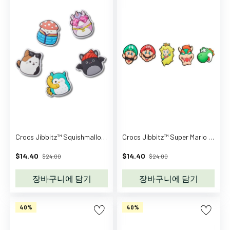
조
가
방
스
포
츠
가
방
가
방
액
세
Crocs Jibbitz™ Squishmallows 5-pack
Crocs Jibbitz™ Super Mario 5-Pack
서
$14.40
$14.40
$24.00
$24.00
리
필
장바구니에 담기
장바구니에 담기
통
육
40%
40%
아
용