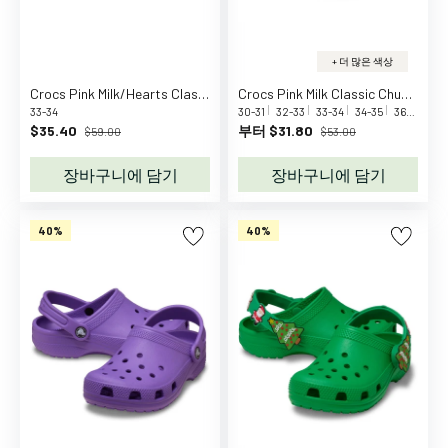
a
n
y
+ 더 많은 색상
C
Crocs Pink Milk/Hearts Classic VDay Clog K PkMk/Hts
Crocs Pink Milk Classic Chunky Glitter Clog K PkM
a
33-34
30-31
32-33
33-34
34-35
36-37
37
$35.40
부터 $31.80
$59.00
$53.00
l
v
장바구니에 담기
장바구니에 담기
i
n
K
40%
40%
l
e
i
n
C
a
m
C