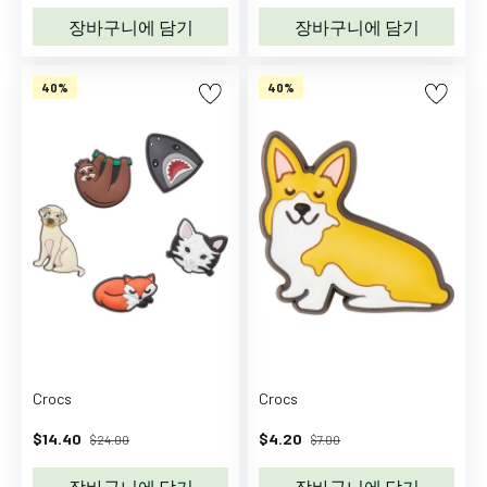
어
장바구니에 담기
장바구니에 담기
트
레
40%
40%
이
닝
복
아
우
터
겨
울
우
주
복
속
Crocs
Crocs
옷
잠
$14.40
$4.20
$24.00
$7.00
옷
장바구니에 담기
장바구니에 담기