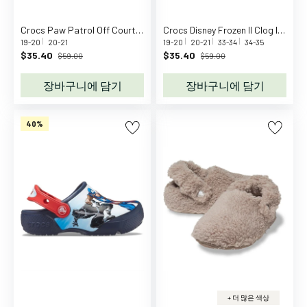
e
e
Crocs Paw Patrol Off Court Clg Blue
Crocs Disney Frozen II Clog Ice Blue
m
19-20
20-21
19-20
20-21
33-34
34-35
o
$35.40
$35.40
$59.00
$59.00
r
장바구니에 담기
장바구니에 담기
e
D
D
40%
a
n
s
p
i
l
D
a
n
t
+ 더 많은 색상
o