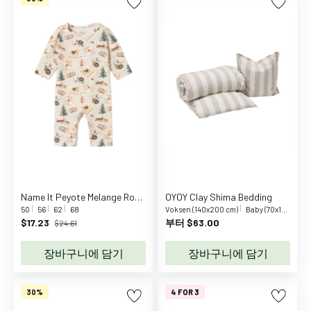
품
이
유
식
식
기
기
저
귀
교
환
목
Name It Peyote Melange Roccos Night Suit
OYOY Clay Shima Bedding
욕
50
56
62
68
Voksen (140x200 cm)
Baby (70x100 cm)
용
$17.23
부터 $63.00
$24.61
품
장바구니에 담기
장바구니에 담기
수
면
활
30%
4 FOR 3
동