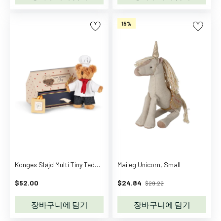
부
츠
15%
겨
울
용
장
화
겨
울
부
츠
가
방
학
Konges Sløjd Multi Tiny Teddy Baker
Maileg Unicorn, Small
교
$52.00
$24.84
$29.22
가
방
장바구니에 담기
장바구니에 담기
보