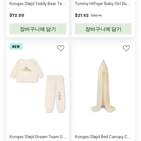
디
Konges Sløjd Teddy Bear Teddy Hugs
Tommy Hilfiger Baby Girl Dummy Pacifier
수
$72.00
$21.52
$30.74
트
롬
장바구니에 담기
장바구니에 담기
퍼
원
NEW
피
스
스
커
트
바
지
수
영
복
레
인
Konges Sløjd Dream Team Gio Lounge Set Gots
Konges Sløjd Bed Canopy Cherry
웨