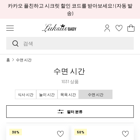
카카오 플친하고 시크릿 할인 코드를 받아보세요! (자동 발
콘텐츠로 건너뛰기
송)
메뉴
로그인
장
검색하기
검색
브
홈
수면 시간
랜
수면 시간
드
A
1031 상품
A
L
식사 시간
놀이 시간
목욕 시간
수면 시간
i
t
필터 분류
t
l
e
30%
50%