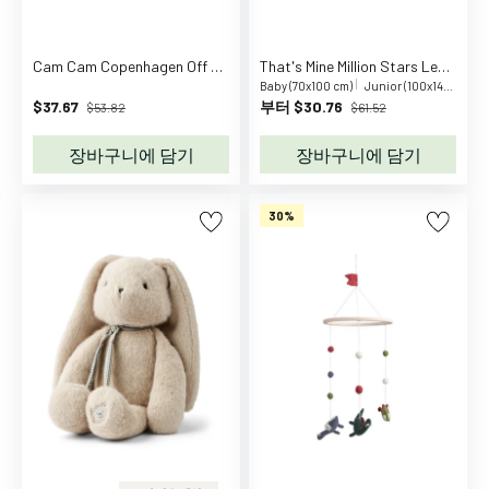
y
D
Cam Cam Copenhagen Off White Copenhagen Night Light
That's Mine Million Stars Levi Bedding
C
Baby (70x100 cm)
Junior (100x140 cm)
U
$37.67
부터 $30.76
$53.82
$61.52
n
i
장바구니에 담기
장바구니에 담기
v
e
30%
r
s
e
D
e
c
o
d
e
n