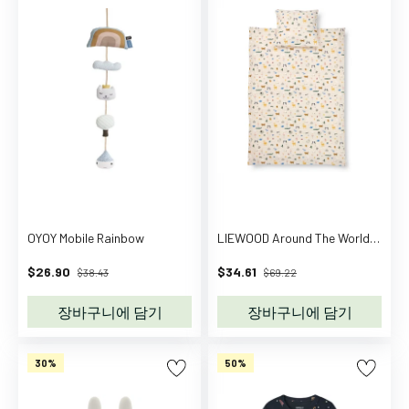
L
o
v
e
l
y
C
o
m
p
a
OYOY Mobile Rainbow
LIEWOOD Around The World / Sandy Carmen Baby Printed Bedding
n
y
$26.90
$34.61
$38.43
$69.22
A
D
장바구니에 담기
장바구니에 담기
A
A
30%
50%
d
i