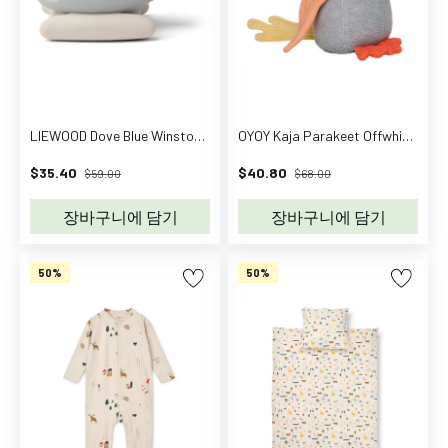
a
n
y
C
a
l
LIEWOOD Dove Blue Winston Helicopter Night Light
OYOY Kaja Parakeet Offwhite / Peach
v
$35.40
$40.80
$59.00
$68.00
i
n
장바구니에 담기
장바구니에 담기
K
l
50%
50%
e
i
n
C
a
m
C