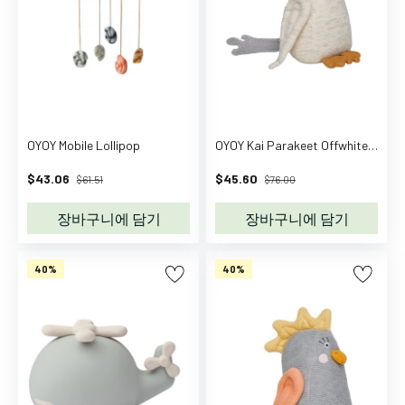
z
z
a
S
e
e
m
OYOY Mobile Lollipop
OYOY Kai Parakeet Offwhite / Light Mint
o
$43.06
$45.60
r
$61.51
$76.00
e
장바구니에 담기
장바구니에 담기
C
C
.
40%
40%
P
.
C
o
m
p