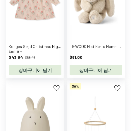
두
뇌
놀
이
역
할
놀
Konges Sløjd Christmas Nightingale Gown Christmas Vintage Rose Flower
LIEWOOD Mist Berto Mommy & Me Rabbit Teddy
이
6 m
9 m
자
$43.84
$61.00
$58.45
동
장바구니에 담기
장바구니에 담기
차
&
기
30%
차
피
규
어
연
령