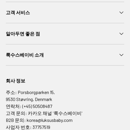
L
o
고객 서비스
v
e
l
알아두면 좋은 점
y
C
o
룩수스베이비 소개
m
p
a
n
회사 정보
y
A
주소: Porsborgparken 15,
D
9530 Støvring, Denmark
A
연락처: (+45) 50508487
A
고객 문의: 카카오 채널 '룩수스베이비'
d
B2B 문의: korea@luksusbaby.com
i
사업자 번호: 37757519