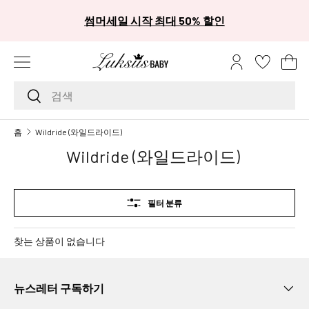
카
썸머세일 시작 최대 50% 할인
콘텐츠로 건너뛰기
메뉴
로그인
장
검색하기
검색
브
홈
Wildride (와일드라이드)
랜
Wildride (와일드라이드)
드
A
A
필터 분류
L
i
찾는 상품이 없습니다
t
t
l
뉴스레터 구독하기
e