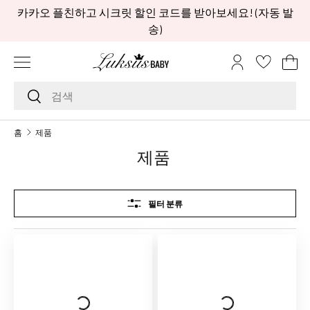
카카오 플친하고 시크릿 할인 코드를 받아보세요! (자동 발
콘텐츠로 건너뛰기
송)
메뉴
로그인
장
검색하기
검색
브
홈
제품
랜
제품
드
A
A
필터 분류
L
i
t
t
l
e