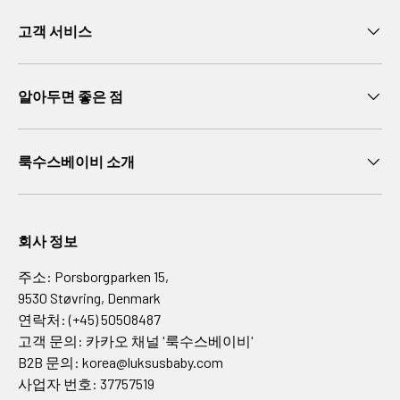
d
a
고객 서비스
s
O
r
알아두면 좋은 점
i
g
i
룩수스베이비 소개
n
a
l
회사 정보
s
A
주소: Porsborgparken 15,
f
9530 Støvring, Denmark
f
연락처: (+45) 50508487
e
고객 문의: 카카오 채널 '룩수스베이비'
n
B2B 문의: korea@luksusbaby.com
z
사업자 번호: 37757519
a