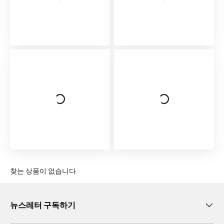
L
o
v
e
l
y
C
o
m
p
a
n
y
A
D
찾는 상품이 없습니다
A
A
d
뉴스레터 구독하기
i