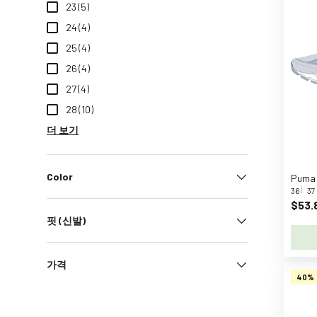
D
23
(5)
u
24
(4)
c
25
(4)
k
26
(4)
B
A
27
(4)
B
28
(10)
Y
더 보기
b
o
r
Color
n
36
37
$53.
B
핏 (신발)
a
b
y
가격
B
40%
r
e