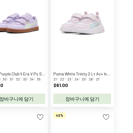
Puma Purple Club Ii Era V Ps Sneakers
Puma White Trinity 2 Lt Ac+ Inf Sneakers
30
31
32
33
34
35
21
22
23
24
25
26
27
00
$61.00
장바구니에 담기
장바구니에 담기
40%