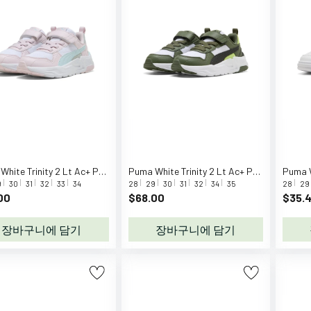
Puma White Trinity 2 Lt Ac+ Ps Sneakers
Puma White Trinity 2 Lt Ac+ Ps Sneakers
9
30
31
32
33
34
28
29
30
31
32
34
35
28
29
00
$68.00
$35.
장바구니에 담기
장바구니에 담기