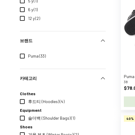
5 y
(1)
d
6 y
(1)
a
s
12 y
(2)
O
r
i
브랜드
g
i
Puma
(33)
n
a
l
카테고리
38
s
$78.
A
Clothes
f
후드티 (Hoodies)
(4)
f
Equipment
e
숄더백 (Shoulder Bags)
(1)
n
40%
z
Shoes
a
겨울 부츠 (Winter Boots)
(2)