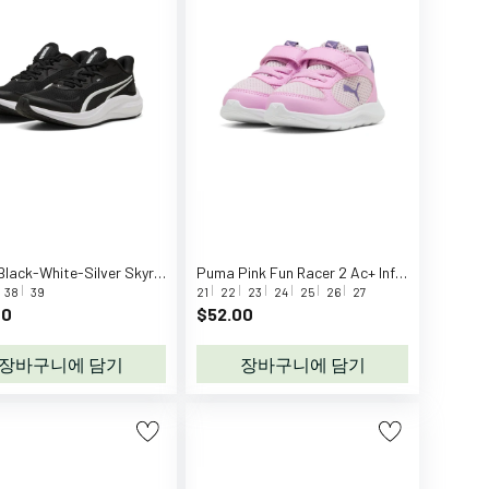
Puma Black-White-Silver Skyrocket Lite 2 Jr
Puma Pink Fun Racer 2 Ac+ Inf Sneakers
38
39
21
22
23
24
25
26
27
00
$52.00
장바구니에 담기
장바구니에 담기