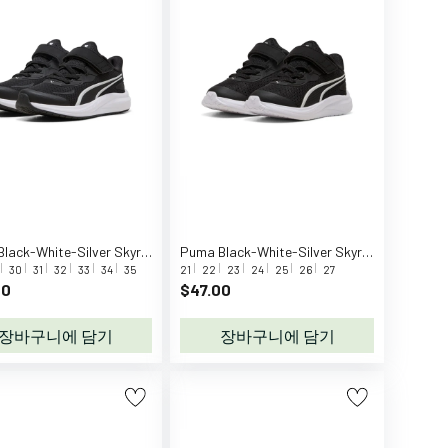
Puma Black-White-Silver Skyrocket 2 AC+ PS
Puma Black-White-Silver Skyrocket 2 AC+ Inf
30
31
32
33
34
35
21
22
23
24
25
26
27
00
$47.00
장바구니에 담기
장바구니에 담기