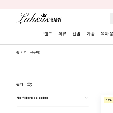
콘텐츠로 건너뛰기
브랜드
의류
신발
가방
육아 
브
홈
Puma (푸마)
랜
드
A
A
L
i
필터
t
t
No filters selected
30%
l
e