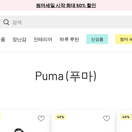
썸머세일 시작 최대 50% 할인
검색하기
검색
용품
장난감
인테리어
하루 루틴
신상품
썸머 
Puma (푸마)
40%
40%