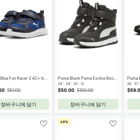
Puma Blue Fun Racer 2 AC+ Inf Sneakers
Puma Black Puma Evolve Boot Puretex AC+PS
28
29
30
31
36
37
60
$51.00
$50.00
$100.00
$59.
장바구니에 담기
장바구니에 담기
40%