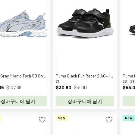
Puma Gray Milenio Tech SD Sneakers
Puma Black Fun Racer 2 AC+ Inf Sneakers
21
28
29
85
$107.69
$30.60
$51.00
$55.
장바구니에 담기
장바구니에 담기
50%
NEW