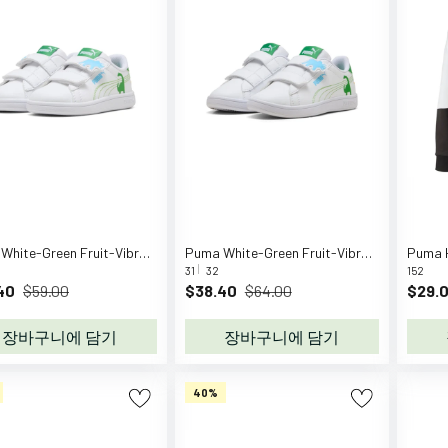
Puma White-Green Fruit-Vibrant Blue Puma Smash 3.0 Dino V Inf
Puma White-Green Fruit-Vibrant Blue Puma Smash 3.0 Dino V PS
31
32
152
40
$59.00
$38.40
$64.00
$29.
장바구니에 담기
장바구니에 담기
40%