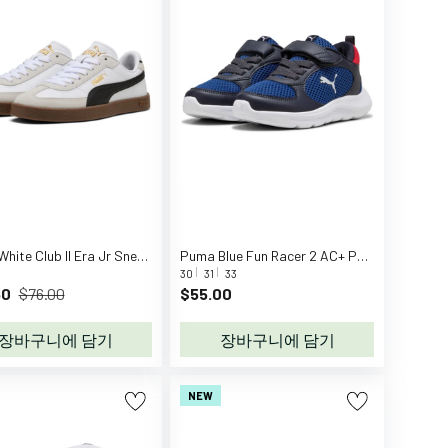
Puma White Club II Era Jr Sneakers
Puma Blue Fun Racer 2 AC+ PS Sneakers
30
31
33
60
$76.00
$55.00
장바구니에 담기
장바구니에 담기
NEW