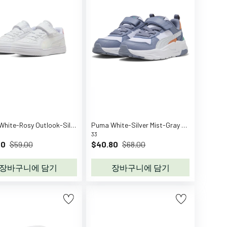
Puma White-Rosy Outlook-Silver Puma CavenIII Holo2.0 AC+ PS
Puma White-Silver Mist-Gray Sky Trinity 2 LT AC+ PS
33
40
$59.00
$40.80
$68.00
장바구니에 담기
장바구니에 담기