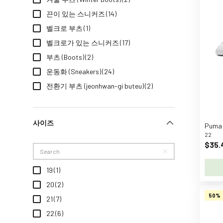
h
끈이 있는 스니커즈
(14)
n
벨크로 부츠
(1)
S
벨크로가 있는 스니커즈
(17)
e
e
부츠 (Boots)
(2)
m
운동화 (Sneakers)
(24)
o
전환기 부츠 (jeonhwan-gi buteu)
(2)
r
e
B
사이즈
B
22
-
$35.
t
o
19
(1)
y
20
(2)
s
50%
21
(7)
B
.
22
(6)