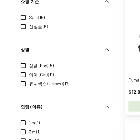
L
쇼핑 기준
o
v
Sale
(15)
e
신상품
(6)
l
y
C
성별
o
m
성별 (Boy)
(5)
p
여아 (Girl)
(11)
a
Puma 
n
유니섹스 (Unisex)
(17)
y
$12.9
A
D
연령 (의류)
A
A
1 m
(1)
d
3 m
(1)
i