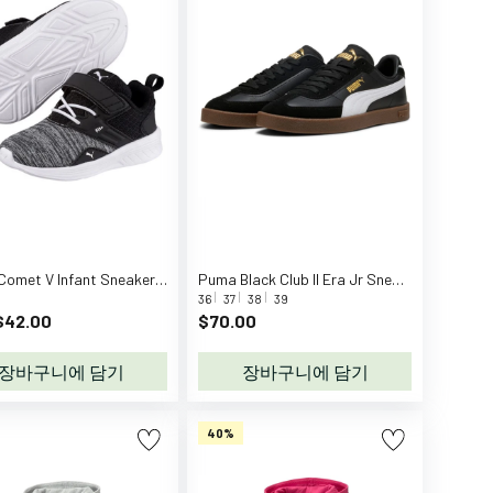
Puma Comet V Infant Sneakers White/Black
Puma Black Club II Era Jr Sneakers
36
37
38
39
42.00
$70.00
장바구니에 담기
장바구니에 담기
40%